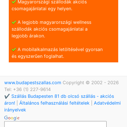
Magyarországi szállodák akciós
csomagajánlatai egy helyen.
A legjobb magyarországi wellness
szállodák akciós csomagajánlatai a
legjobb árakon.
A mobilalkalmazás letöltésével gyorsan
és egyszerũen foglalhat.
www.budapestszallas.com
Copyright © 2002 - 2026
Tel: +36 (1) 227-9614
✔️ Szállás Budapesten 81 db olcsó szállás - akciós
áron!
|
Általános felhasználási feltételek
|
Adatvédelmi
irányelvek