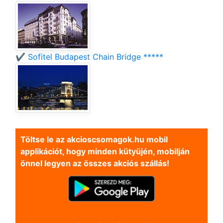
✔️ Sofitel Budapest Chain Bridge *****
Töltse le az akcioscsomagok.hu mobil
applikációt, hogy minden kütyüjén, mobilján
önnel legyen az összes akciós szállás!