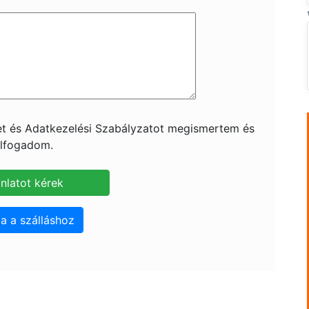
ket és Adatkezelési Szabályzatot megismertem és
lfogadom.
a a szálláshoz