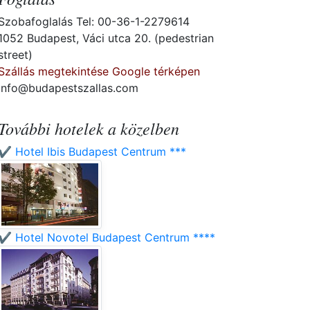
Szobafoglalás Tel: 00-36-1-2279614
1052 Budapest, Váci utca 20. (pedestrian
street)
Szállás megtekintése Google térképen
info@budapestszallas.com
További hotelek a közelben
✔️ Hotel Ibis Budapest Centrum ***
✔️ Hotel Novotel Budapest Centrum ****