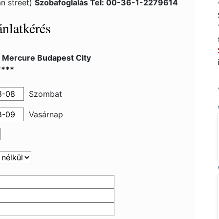
an street)
Szobafoglalás Tel: 00-36-1-2279614
nlatkérés
l Mercure Budapest City
****
Szombat
Vasárnap