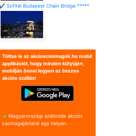
✔️ Sofitel Budapest Chain Bridge *****
Töltse le az akcioscsomagok.hu mobil
applikációt, hogy minden kütyüjén,
mobilján önnel legyen az összes
akciós szállás!
Magyarországi szállodák akciós
csomagajánlatai egy helyen.