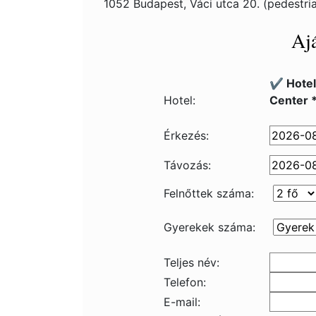
1052 Budapest, Váci utca 20. (pedestri
Ajá
✔️ Hote
Hotel:
Center 
Érkezés:
Távozás:
Felnőttek száma:
Gyerekek száma:
Teljes név:
Telefon:
E-mail: