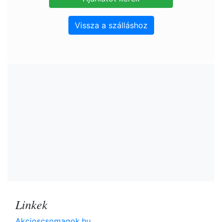
Vissza a szálláshoz
Linkek
Akcioscsomagok.hu