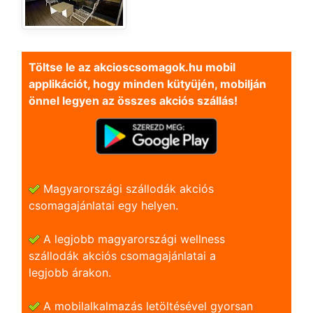
Töltse le az akcioscsomagok.hu mobil
applikációt, hogy minden kütyüjén, mobilján
önnel legyen az összes akciós szállás!
Magyarországi szállodák akciós
csomagajánlatai egy helyen.
A legjobb magyarországi wellness
szállodák akciós csomagajánlatai a
legjobb árakon.
A mobilalkalmazás letöltésével gyorsan