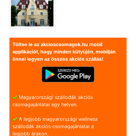
Töltse le az akcioscsomagok.hu mobil
applikációt, hogy minden kütyüjén, mobilján
önnel legyen az összes akciós szállás!
Magyarországi szállodák akciós
csomagajánlatai egy helyen.
A legjobb magyarországi wellness
szállodák akciós csomagajánlatai a
legjobb árakon.