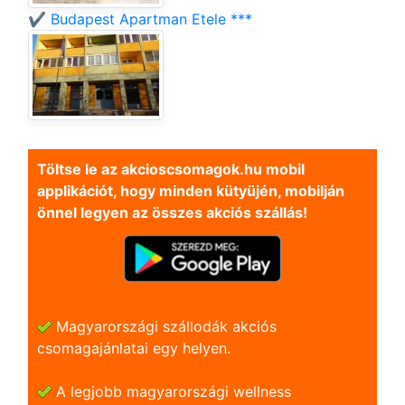
✔️ Budapest Apartman Etele ***
Töltse le az akcioscsomagok.hu mobil
applikációt, hogy minden kütyüjén, mobilján
önnel legyen az összes akciós szállás!
Magyarországi szállodák akciós
csomagajánlatai egy helyen.
A legjobb magyarországi wellness