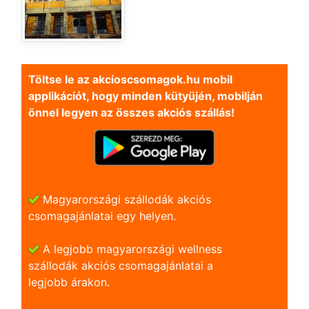
Töltse le az akcioscsomagok.hu mobil
applikációt, hogy minden kütyüjén, mobilján
önnel legyen az összes akciós szállás!
Magyarországi szállodák akciós
csomagajánlatai egy helyen.
A legjobb magyarországi wellness
szállodák akciós csomagajánlatai a
legjobb árakon.