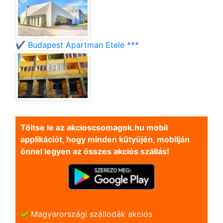
✔️ Budapest Apartman Etele ***
Töltse le az akcioscsomagok.hu mobil
applikációt, hogy minden kütyüjén, mobilján
önnel legyen az összes akciós szállás!
Magyarországi szállodák akciós