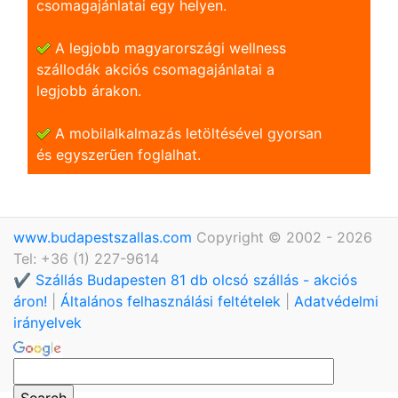
csomagajánlatai egy helyen.
A legjobb magyarországi wellness
szállodák akciós csomagajánlatai a
legjobb árakon.
A mobilalkalmazás letöltésével gyorsan
és egyszerũen foglalhat.
www.budapestszallas.com
Copyright © 2002 - 2026
Tel: +36 (1) 227-9614
✔️ Szállás Budapesten 81 db olcsó szállás - akciós
áron!
|
Általános felhasználási feltételek
|
Adatvédelmi
irányelvek