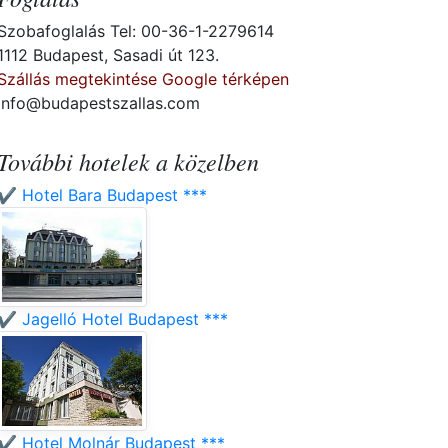
Szobafoglalás Tel: 00-36-1-2279614
1112 Budapest, Sasadi út 123.
Szállás megtekintése Google térképen
info@budapestszallas.com
További hotelek a közelben
✔️ Hotel Bara Budapest ***
✔️ Jagelló Hotel Budapest ***
✔️ Hotel Molnár Budapest ***