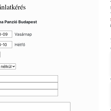
nlatkérés
na Panzió Budapest
Vasárnap
Hétfő