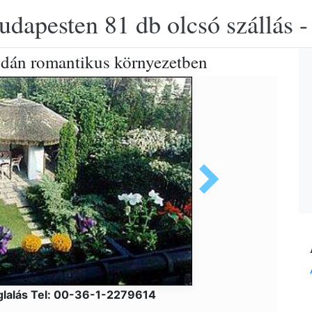
udapesten 81 db olcsó szállás -
udán romantikus környezetben
lalás Tel: 00-36-1-2279614