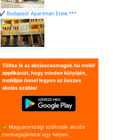
✔️ Budapest Apartman Etele ***
Töltse le az akcioscsomagok.hu mobil
applikációt, hogy minden kütyüjén,
mobilján önnel legyen az összes
akciós szállás!
Magyarországi szállodák akciós
csomagajánlatai egy helyen.