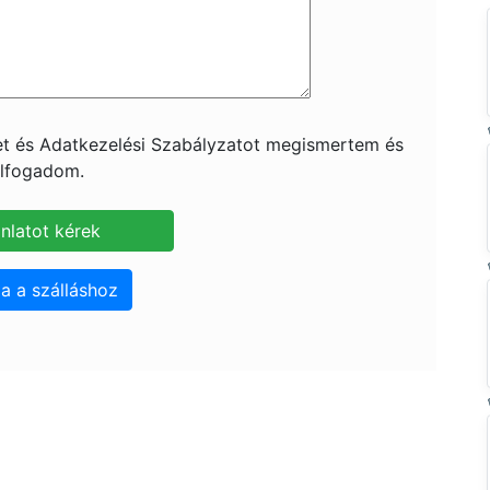
ket és Adatkezelési Szabályzatot megismertem és
lfogadom.
a a szálláshoz