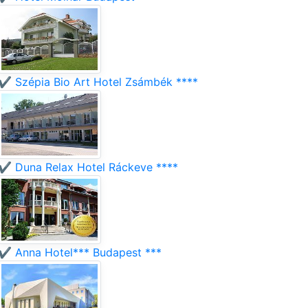
✔️ Szépia Bio Art Hotel Zsámbék ****
✔️ Duna Relax Hotel Ráckeve ****
✔️ Anna Hotel*** Budapest ***