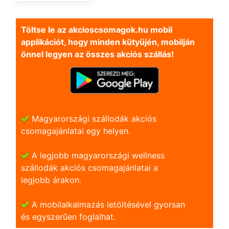
Töltse le az akcioscsomagok.hu mobil
applikációt, hogy minden kütyüjén, mobilján
önnel legyen az összes akciós szállás!
Magyarországi szállodák akciós
csomagajánlatai egy helyen.
A legjobb magyarországi wellness
szállodák akciós csomagajánlatai a
legjobb árakon.
A mobilalkalmazás letöltésével gyorsan
és egyszerũen foglalhat.