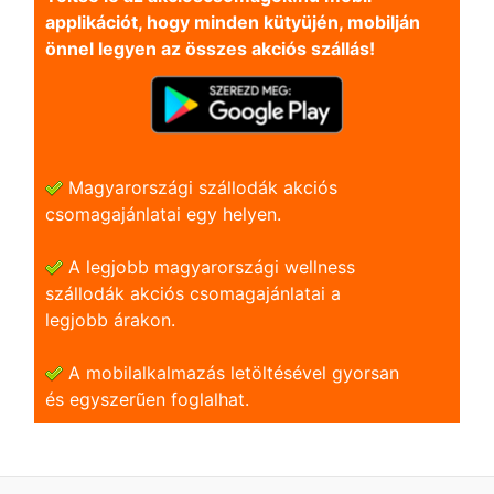
applikációt, hogy minden kütyüjén, mobilján
önnel legyen az összes akciós szállás!
Magyarországi szállodák akciós
csomagajánlatai egy helyen.
A legjobb magyarországi wellness
szállodák akciós csomagajánlatai a
legjobb árakon.
A mobilalkalmazás letöltésével gyorsan
és egyszerũen foglalhat.