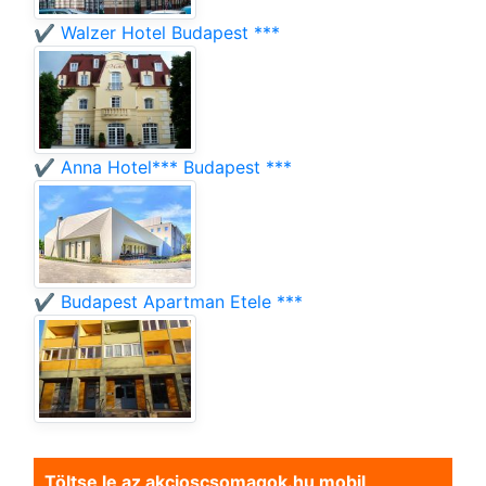
✔️ Walzer Hotel Budapest ***
✔️ Anna Hotel*** Budapest ***
✔️ Budapest Apartman Etele ***
Töltse le az akcioscsomagok.hu mobil