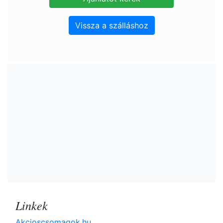
Vissza a szálláshoz
Linkek
Akcioscsomagok.hu