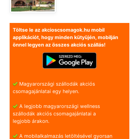
Töltse le az akcioscsomagok.hu mobil
applikációt, hogy minden kütyüjén, mobilján
önnel legyen az összes akciós szállás!
Magyarországi szállodák akciós
csomagajánlatai egy helyen.
A legjobb magyarországi wellness
szállodák akciós csomagajánlatai a
legjobb árakon.
A mobilalkalmazás letöltésével gyorsan