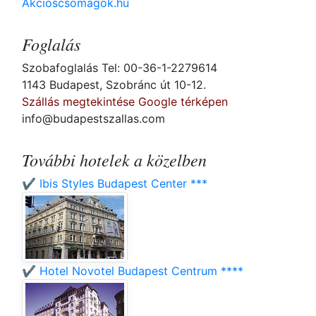
Akcioscsomagok.hu
Foglalás
Szobafoglalás Tel: 00-36-1-2279614
1143 Budapest, Szobránc út 10-12.
Szállás megtekintése Google térképen
info@budapestszallas.com
További hotelek a közelben
✔️ Ibis Styles Budapest Center ***
✔️ Hotel Novotel Budapest Centrum ****