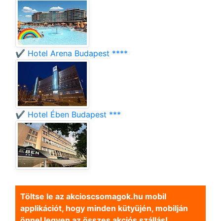
✔️ Hotel Arena Budapest ****
✔️ Hotel Ében Budapest ***
Töltse le az akcioscsomagok.hu mobil
applikációt, hogy minden kütyüjén, mobilján
önnel legyen az összes akciós szállás!