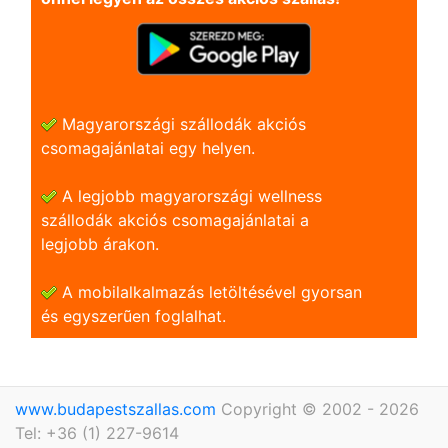
Magyarországi szállodák akciós
csomagajánlatai egy helyen.
A legjobb magyarországi wellness
szállodák akciós csomagajánlatai a
legjobb árakon.
A mobilalkalmazás letöltésével gyorsan
és egyszerũen foglalhat.
www.budapestszallas.com
Copyright © 2002 - 2026
Tel: +36 (1) 227-9614