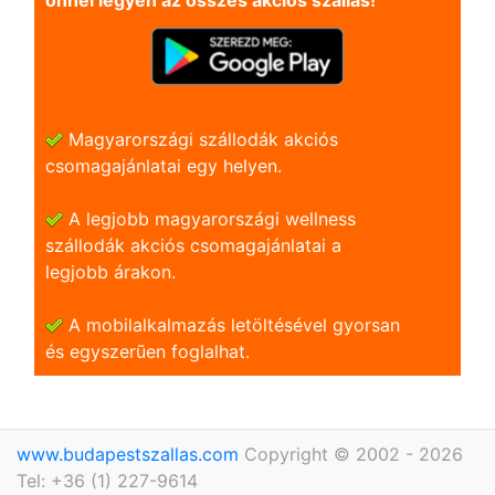
önnel legyen az összes akciós szállás!
Magyarországi szállodák akciós
csomagajánlatai egy helyen.
A legjobb magyarországi wellness
szállodák akciós csomagajánlatai a
legjobb árakon.
A mobilalkalmazás letöltésével gyorsan
és egyszerũen foglalhat.
www.budapestszallas.com
Copyright © 2002 - 2026
Tel: +36 (1) 227-9614