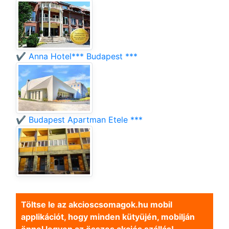
✔️ Anna Hotel*** Budapest ***
✔️ Budapest Apartman Etele ***
Töltse le az akcioscsomagok.hu mobil
applikációt, hogy minden kütyüjén, mobilján