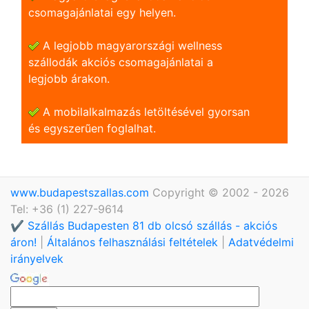
csomagajánlatai egy helyen.
A legjobb magyarországi wellness
szállodák akciós csomagajánlatai a
legjobb árakon.
A mobilalkalmazás letöltésével gyorsan
és egyszerũen foglalhat.
www.budapestszallas.com
Copyright © 2002 - 2026
Tel: +36 (1) 227-9614
✔️ Szállás Budapesten 81 db olcsó szállás - akciós
áron!
|
Általános felhasználási feltételek
|
Adatvédelmi
irányelvek