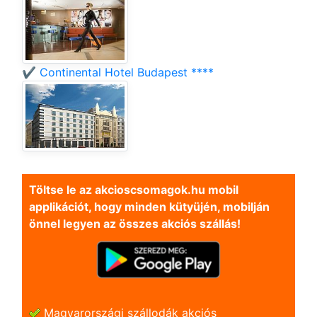
✔️ Continental Hotel Budapest ****
Töltse le az akcioscsomagok.hu mobil
applikációt, hogy minden kütyüjén, mobilján
önnel legyen az összes akciós szállás!
Magyarországi szállodák akciós