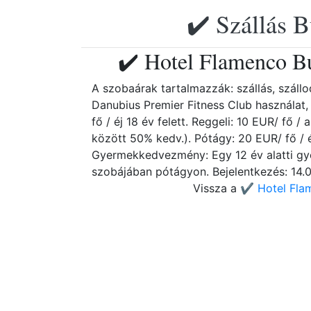
✔️ Szállás B
✔️ Hotel Flamenco B
A szobaárak tartalmazzák: szállás, szállo
Danubius Premier Fitness Club használat,
fő / éj 18 év felett. Reggeli: 10 EUR/ fő / 
között 50% kedv.). Pótágy: 20 EUR/ fő / éj
Gyermekkedvezmény: Egy 12 év alatti gye
szobájában pótágyon. Bejelentkezés: 14.00
Vissza a
✔️ Hotel Fla