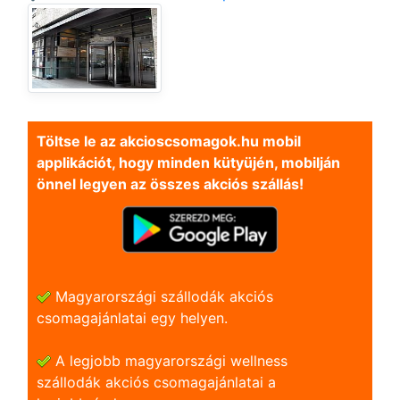
Töltse le az akcioscsomagok.hu mobil
applikációt, hogy minden kütyüjén, mobilján
önnel legyen az összes akciós szállás!
Magyarországi szállodák akciós
csomagajánlatai egy helyen.
A legjobb magyarországi wellness
szállodák akciós csomagajánlatai a