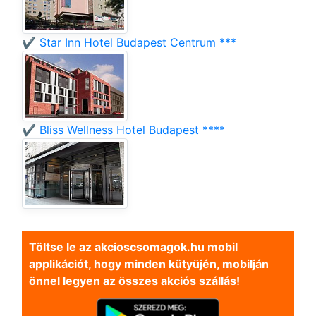
✔️ Star Inn Hotel Budapest Centrum ***
✔️ Bliss Wellness Hotel Budapest ****
Töltse le az akcioscsomagok.hu mobil
applikációt, hogy minden kütyüjén, mobilján
önnel legyen az összes akciós szállás!