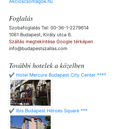
Akcioscsomagok.hu
Foglalás
Szobafoglalás Tel: 00-36-1-2279614
1061 Budapest, Király utca 6.
Szállás megtekintése Google térképen
info@budapestszallas.com
További hotelek a közelben
✔️ Hotel Mercure Budapest City Center ****
✔️ Ibis Budapest Heroes Square ***