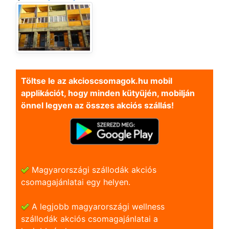
Töltse le az akcioscsomagok.hu mobil
applikációt, hogy minden kütyüjén, mobilján
önnel legyen az összes akciós szállás!
Magyarországi szállodák akciós
csomagajánlatai egy helyen.
A legjobb magyarországi wellness
szállodák akciós csomagajánlatai a