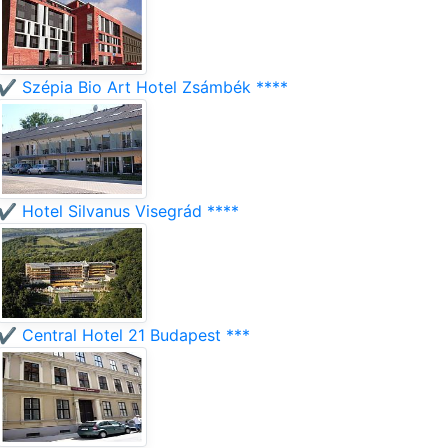
✔️ Szépia Bio Art Hotel Zsámbék ****
✔️ Hotel Silvanus Visegrád ****
✔️ Central Hotel 21 Budapest ***