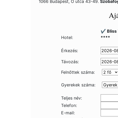
1066 Budapest, Ó utca 43-49.
Szobafo
Ajá
✔️ Bliss
Hotel:
****
Érkezés:
Távozás:
Felnőttek száma:
Gyerekek száma:
Teljes név:
Telefon:
E-mail: