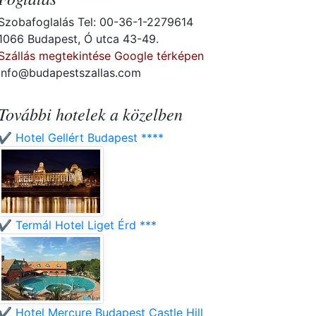
Szobafoglalás Tel: 00-36-1-2279614
1066 Budapest, Ó utca 43-49.
Szállás megtekintése Google térképen
info@budapestszallas.com
További hotelek a közelben
✔️ Hotel Gellért Budapest ****
✔️ Termál Hotel Liget Érd ***
✔️ Hotel Mercure Budapest Castle Hill