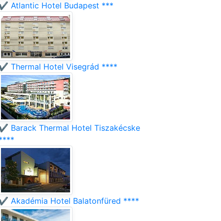
✔️ Atlantic Hotel Budapest ***
✔️ Thermal Hotel Visegrád ****
✔️ Barack Thermal Hotel Tiszakécske
****
✔️ Akadémia Hotel Balatonfüred ****