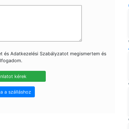
ket és Adatkezelési Szabályzatot megismertem és
lfogadom.
a a szálláshoz