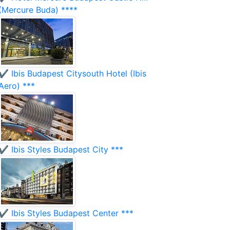
(Mercure Buda) ****
✔️ Ibis Budapest Citysouth Hotel (Ibis
Aero) ***
✔️ Ibis Styles Budapest City ***
✔️ Ibis Styles Budapest Center ***