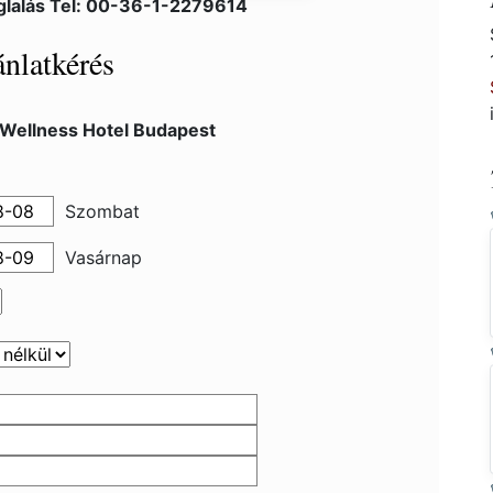
glalás Tel: 00-36-1-2279614
nlatkérés
 Wellness Hotel Budapest
Szombat
Vasárnap