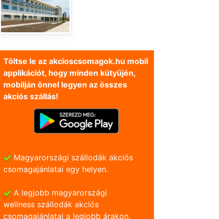
Töltse le az akcioscsomagok.hu mobil
applikációt, hogy minden kütyüjén,
mobilján önnel legyen az összes
akciós szállás!
Magyarországi szállodák akciós
csomagajánlatai egy helyen.
A legjobb magyarországi
wellness szállodák akciós
csomagajánlatai a legjobb árakon.