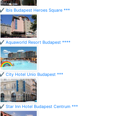
✔️ Ibis Budapest Heroes Square ***
✔️ Aquaworld Resort Budapest ****
✔️ City Hotel Unio Budapest ***
✔️ Star Inn Hotel Budapest Centrum ***