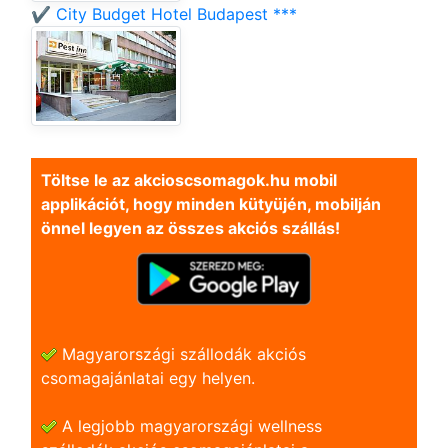
✔️ City Budget Hotel Budapest ***
Töltse le az akcioscsomagok.hu mobil
applikációt, hogy minden kütyüjén, mobilján
önnel legyen az összes akciós szállás!
Magyarországi szállodák akciós
csomagajánlatai egy helyen.
A legjobb magyarországi wellness