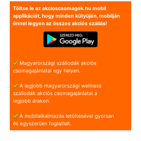
Töltse le az akcioscsomagok.hu mobil
applikációt, hogy minden kütyüjén, mobilján
önnel legyen az összes akciós szállás!
Magyarországi szállodák akciós
csomagajánlatai egy helyen.
A legjobb magyarországi wellness
szállodák akciós csomagajánlatai a
legjobb árakon.
A mobilalkalmazás letöltésével gyorsan
és egyszerũen foglalhat.