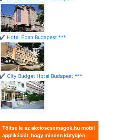
✔️ Hotel Ében Budapest ***
✔️ City Budget Hotel Budapest ***
Töltse le az akcioscsomagok.hu mobil
applikációt, hogy minden kütyüjén,