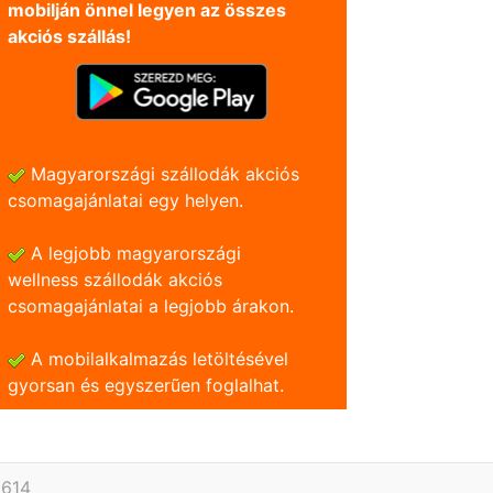
mobilján önnel legyen az összes
akciós szállás!
Magyarországi szállodák akciós
csomagajánlatai egy helyen.
A legjobb magyarországi
wellness szállodák akciós
csomagajánlatai a legjobb árakon.
A mobilalkalmazás letöltésével
gyorsan és egyszerũen foglalhat.
9614