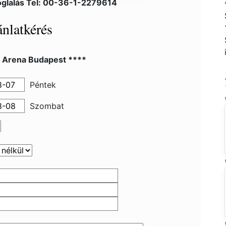
glalás Tel: 00-36-1-2279614
nlatkérés
l Arena Budapest ****
Péntek
Szombat