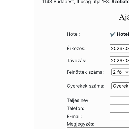
1148 Budapest, Ifjúság útja 1-3.
Szobafo
Ajá
Hotel:
✔️ Hote
Érkezés:
Távozás:
Felnőttek száma:
Gyerekek száma:
Teljes név:
Telefon:
E-mail:
Megjegyzés: