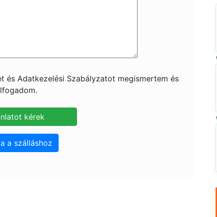
ket és Adatkezelési Szabályzatot megismertem és
lfogadom.
a a szálláshoz