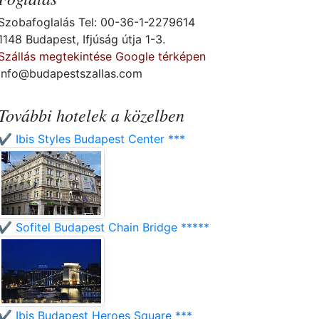
Szobafoglalás Tel: 00-36-1-2279614
1148 Budapest, Ifjúság útja 1-3.
Szállás megtekintése Google térképen
info@budapestszallas.com
További hotelek a közelben
✔️ Ibis Styles Budapest Center ***
✔️ Sofitel Budapest Chain Bridge *****
✔️ Ibis Budapest Heroes Square ***