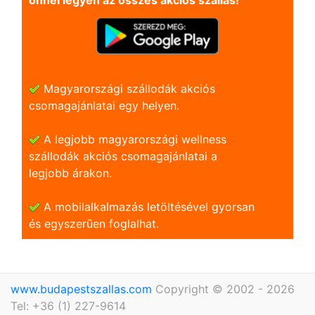
önnel legyen az összes akciós szállás!
Magyarországi szállodák akciós
csomagajánlatai egy helyen.
A legjobb magyarországi wellness
szállodák akciós csomagajánlatai a
legjobb árakon.
A mobilalkalmazás letöltésével gyorsan
és egyszerũen foglalhat.
www.budapestszallas.com
Copyright © 2002 - 2026
Tel: +36 (1) 227-9614