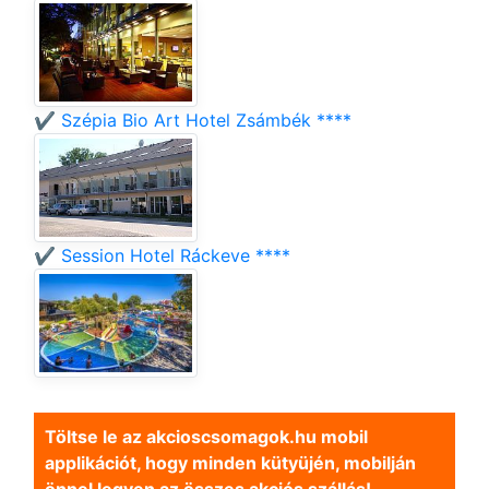
✔️ Szépia Bio Art Hotel Zsámbék ****
✔️ Session Hotel Ráckeve ****
Töltse le az akcioscsomagok.hu mobil
applikációt, hogy minden kütyüjén, mobilján