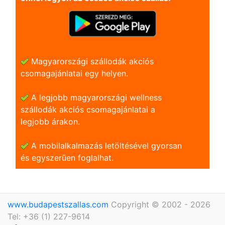
Magyarországi szállodák akciós
csomagajánlatai egy helyen.
A legjobb magyarországi wellness
szállodák akciós csomagajánlatai a
legjobb árakon.
A mobilalkalmazás letöltésével gyorsan
és egyszerũen foglalhat.
www.budapestszallas.com
Copyright © 2002 - 2026
Tel: +36 (1) 227-9614