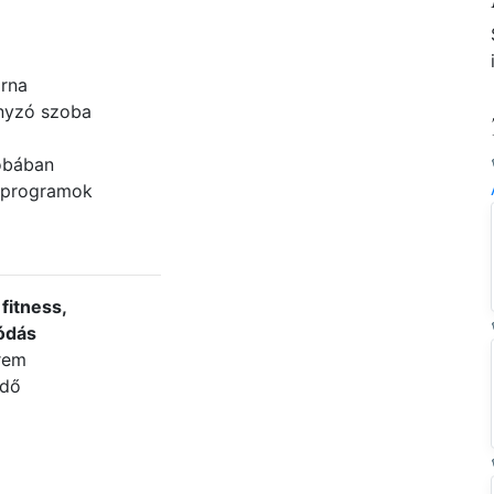
rna
yzó szoba
obában
 programok
fitness,
ódás
erem
rdő