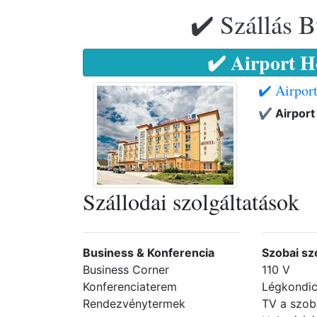
✔️ Szállás B
✔️ Airport H
✔️ Airpor
✔️ Airport
Szállodai szolgáltatások
Business & Konferencia
Szobai sz
Business Corner
110 V
Konferenciaterem
Légkondic
Rendezvénytermek
TV a szo