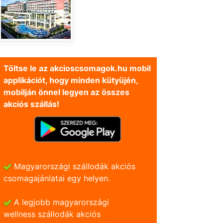
Töltse le az akcioscsomagok.hu mobil
applikációt, hogy minden kütyüjén,
mobilján önnel legyen az összes
akciós szállás!
Magyarországi szállodák akciós
csomagajánlatai egy helyen.
A legjobb magyarországi
wellness szállodák akciós