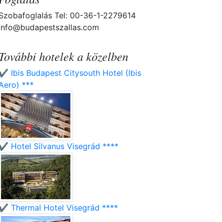
Szobafoglalás Tel: 00-36-1-2279614
info@budapestszallas.com
További hotelek a közelben
✔️ Ibis Budapest Citysouth Hotel (Ibis
Aero) ***
✔️ Hotel Silvanus Visegrád ****
✔️ Thermal Hotel Visegrád ****