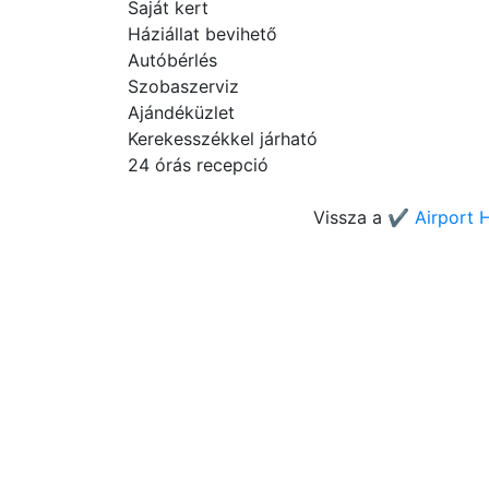
Saját kert
Háziállat bevihető
Autóbérlés
Szobaszerviz
Ajándéküzlet
Kerekesszékkel járható
24 órás recepció
Vissza a
✔️ Airport 