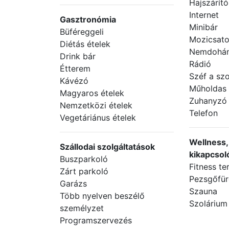
Hajszárító
Internet
Gasztronómia
Minibár
Büféreggeli
Mozicsato
Diétás ételek
Nemdohán
Drink bár
Rádió
Étterem
Széf a sz
Kávézó
Műholdas
Magyaros ételek
Zuhanyzó
Nemzetközi ételek
Telefon
Vegetáriánus ételek
Wellness, 
Szállodai szolgáltatások
kikapcsol
Buszparkoló
Fitness t
Zárt parkoló
Pezsgőfü
Garázs
Szauna
Több nyelven beszélő
Szolárium
személyzet
Programszervezés