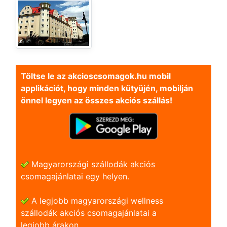
Töltse le az akcioscsomagok.hu mobil
applikációt, hogy minden kütyüjén, mobilján
önnel legyen az összes akciós szállás!
Magyarországi szállodák akciós
csomagajánlatai egy helyen.
A legjobb magyarországi wellness
szállodák akciós csomagajánlatai a
legjobb árakon.