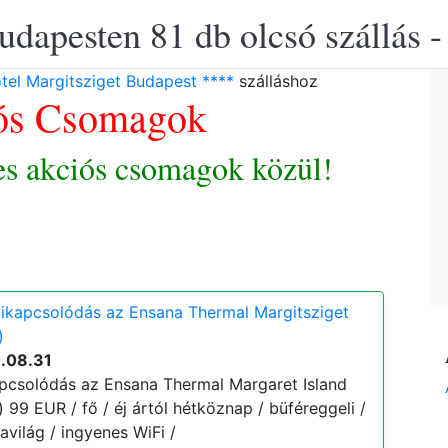
udapesten 81 db olcsó szállás -
el Margitsziget Budapest ****
szálláshoz
ós Csomagok
es akciós csomagok közül!
kikapcsolódás az Ensana Thermal Margitsziget
)
6.08.31
apcsolódás az Ensana Thermal Margaret Island
) 99 EUR / fő / éj ártól hétköznap / büféreggeli /
világ / ingyenes WiFi /