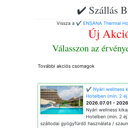
✔️ Szállás B
Vissza a
✔️ ENSANA Thermal Hot
Új Akci
Válasszon az érvény
További akciós csomagok
✔️ Nyári wellness 
Hotelben (min. 2 éj
2026.07.01 - 202
Nyári wellness kik
Hotelben (min. 2 éj
szállodai gyógyfürdő használata / szauna