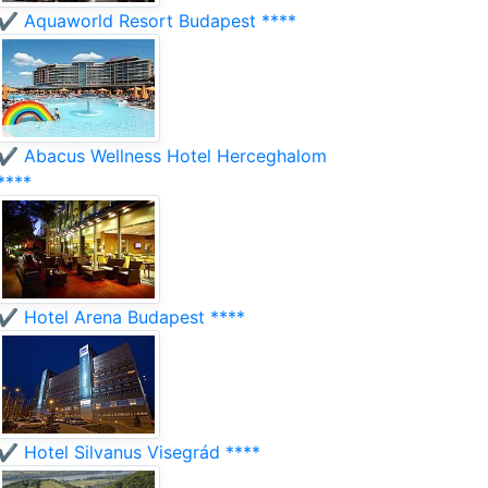
✔️ Aquaworld Resort Budapest ****
✔️ Abacus Wellness Hotel Herceghalom
****
✔️ Hotel Arena Budapest ****
✔️ Hotel Silvanus Visegrád ****