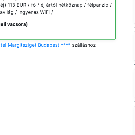
éj) 113 EUR / fő / éj ártól hétköznap / félpanzió /
világ / ingyenes WiFi /
eli vacsora)
el Margitsziget Budapest ****
szálláshoz