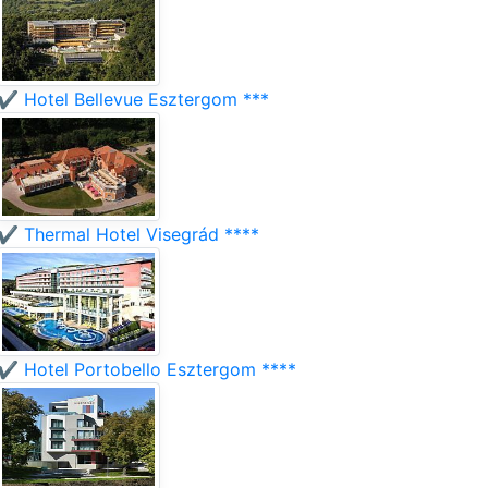
✔️ Hotel Bellevue Esztergom ***
✔️ Thermal Hotel Visegrád ****
✔️ Hotel Portobello Esztergom ****