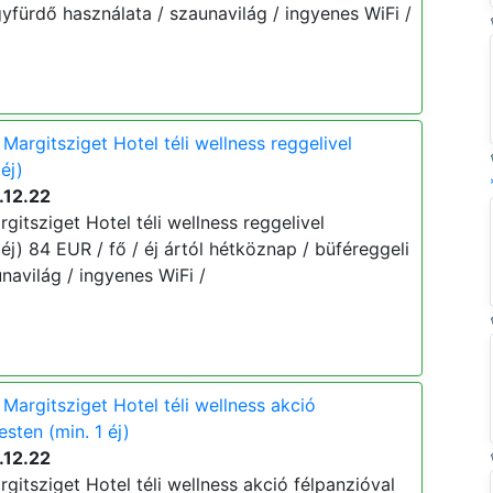
yfürdő használata / szaunavilág / ingyenes WiFi /
argitsziget Hotel téli wellness reggelivel
éj)
.12.22
itsziget Hotel téli wellness reggelivel
éj) 84 EUR / fő / éj ártól hétköznap / büféreggeli
navilág / ingyenes WiFi /
Margitsziget Hotel téli wellness akció
sten (min. 1 éj)
.12.22
itsziget Hotel téli wellness akció félpanzióval