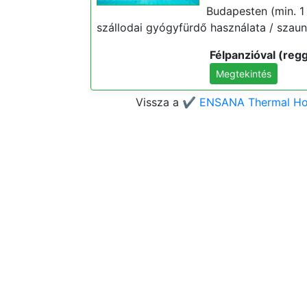
Budapesten (min. 1 
szállodai gyógyfürdő használata / szauna
Félpanzióval (regg
Megtekintés
Vissza a
✔️ ENSANA Thermal Hot