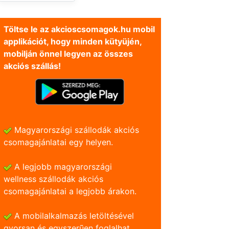
Töltse le az akcioscsomagok.hu mobil
applikációt, hogy minden kütyüjén,
mobilján önnel legyen az összes
akciós szállás!
Magyarországi szállodák akciós
csomagajánlatai egy helyen.
A legjobb magyarországi
wellness szállodák akciós
csomagajánlatai a legjobb árakon.
A mobilalkalmazás letöltésével
gyorsan és egyszerũen foglalhat.