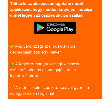
Töltse le az akcioscsomagok.hu mobil
applikációt, hogy minden kütyüjén, mobilján
önnel legyen az összes akciós szállás!
Magyarországi szállodák akciós
csomagajánlatai egy helyen.
A legjobb magyarországi wellness
szállodák akciós csomagajánlatai a
legjobb árakon.
A mobilalkalmazás letöltésével gyorsan
és egyszerũen foglalhat.