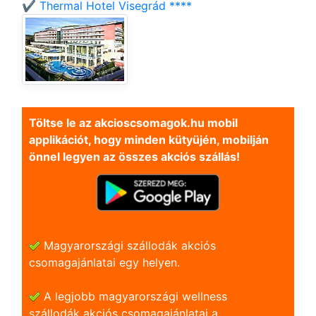
✔️ Thermal Hotel Visegrád ****
Töltse le az akcioscsomagok.hu mobil
applikációt, hogy minden kütyüjén, mobilján
önnel legyen az összes akciós szállás!
Magyarországi szállodák akciós
csomagajánlatai egy helyen.
A legjobb magyarországi wellness
szállodák akciós csomagajánlatai a