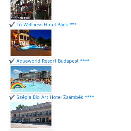
✔️ Tó Wellness Hotel Bánk ***
✔️ Aquaworld Resort Budapest ****
✔️ Szépia Bio Art Hotel Zsámbék ****