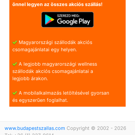
önnel legyen az összes akciós szállás!
Magyarországi szállodák akciós
csomagajánlatai egy helyen.
A legjobb magyarországi wellness
szállodák akciós csomagajánlatai a
legjobb árakon.
A mobilalkalmazás letöltésével gyorsan
és egyszerũen foglalhat.
www.budapestszallas.com
Copyright © 2002 - 2026