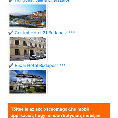
✔️ Hunguest Saliris Egerszalók ****
✔️ Central Hotel 21 Budapest ***
✔️ Budai Hotel Budapest ***
Töltse le az akcioscsomagok.hu mobil
applikációt, hogy minden kütyüjén, mobilján