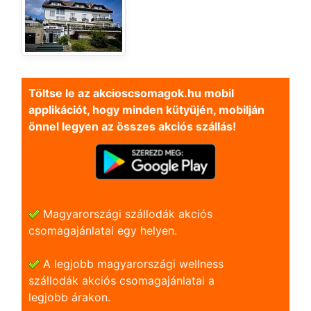
Töltse le az akcioscsomagok.hu mobil
applikációt, hogy minden kütyüjén, mobilján
önnel legyen az összes akciós szállás!
Magyarországi szállodák akciós
csomagajánlatai egy helyen.
A legjobb magyarországi wellness
szállodák akciós csomagajánlatai a
legjobb árakon.