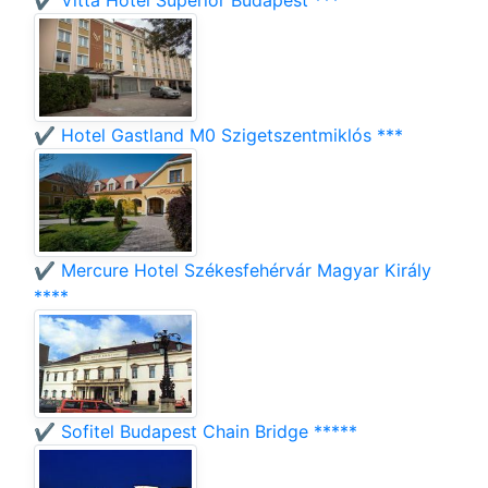
✔️ Vitta Hotel Superior Budapest ***
✔️ Hotel Gastland M0 Szigetszentmiklós ***
✔️ Mercure Hotel Székesfehérvár Magyar Király
****
✔️ Sofitel Budapest Chain Bridge *****