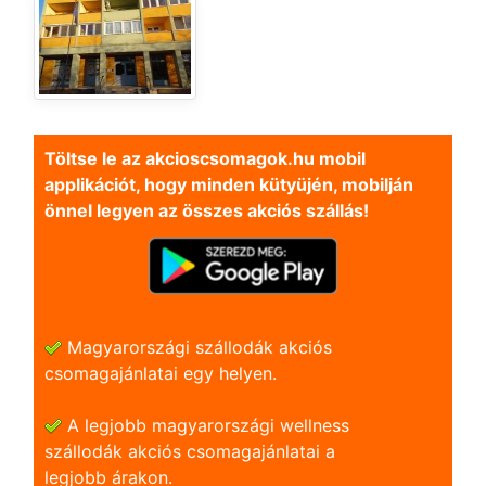
Töltse le az akcioscsomagok.hu mobil
applikációt, hogy minden kütyüjén, mobilján
önnel legyen az összes akciós szállás!
Magyarországi szállodák akciós
csomagajánlatai egy helyen.
A legjobb magyarországi wellness
szállodák akciós csomagajánlatai a
legjobb árakon.