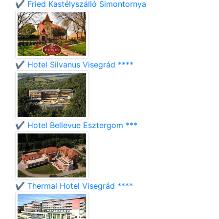
✔️ Fried Kastélyszálló Simontornya
✔️ Hotel Silvanus Visegrád ****
✔️ Hotel Bellevue Esztergom ***
✔️ Thermal Hotel Visegrád ****