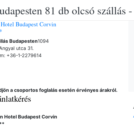
udapesten 81 db olcsó szállás -
 Hotel Budapest Corvin
*
állás Budapesten
1094
Angyal utca 31.
ám: +36-1-2279614
djön a csoportos foglalás esetén érvényes árakról.
nlatkérés
in Hotel Budapest Corvin
**