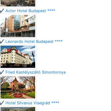
✔️ Actor Hotel Budapest ****
✔️ Leonardo Hotel Budapest ****
✔️ Fried Kastélyszálló Simontornya
✔️ Hotel Silvanus Visegrád ****