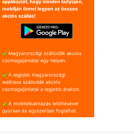
applikációt, hogy minden kütyüjén,
mobilján önnel legyen az összes
akciós szállás!
Magyarországi szállodák akciós
csomagajánlatai egy helyen.
A legjobb magyarországi
wellness szállodák akciós
csomagajánlatai a legjobb árakon.
A mobilalkalmazás letöltésével
gyorsan és egyszerũen foglalhat.