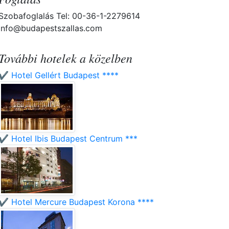
Szobafoglalás Tel: 00-36-1-2279614
info@budapestszallas.com
További hotelek a közelben
✔️ Hotel Gellért Budapest ****
✔️ Hotel Ibis Budapest Centrum ***
✔️ Hotel Mercure Budapest Korona ****