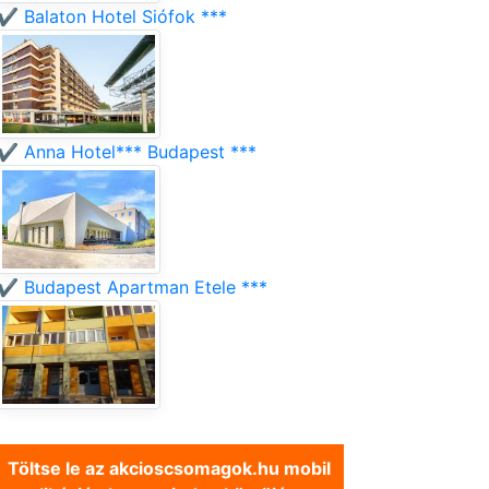
✔️ Balaton Hotel Siófok ***
✔️ Anna Hotel*** Budapest ***
✔️ Budapest Apartman Etele ***
Töltse le az akcioscsomagok.hu mobil