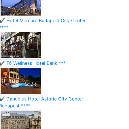
✔️ Hotel Mercure Budapest City Center
****
✔️ Tó Wellness Hotel Bánk ***
✔️ Danubius Hotel Astoria City Center
Budapest ****