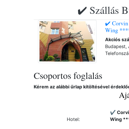
✔️ Szállás B
✔️ Corvin
Wing ***
Akciós sz
Budapest, 
Telefonsz
Csoportos foglalás
Kérem az alábbi űrlap kitöltésével érdeklő
Ajá
✔️ Corv
Hotel:
Wing **