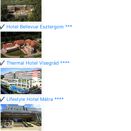
✔️ Hotel Bellevue Esztergom ***
✔️ Thermal Hotel Visegrád ****
✔️ Lifestyle Hotel Mátra ****