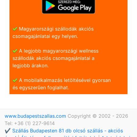
Magyarországi szállodák akciós
csomagajánlatai egy helyen.
A legjobb magyarországi wellness
szállodák akciós csomagajánlatai a
legjobb árakon.
A mobilalkalmazás letöltésével gyorsan
és egyszerũen foglalhat.
www.budapestszallas.com
Copyright © 2002 - 2026
Tel: +36 (1) 227-9614
✔️ Szállás Budapesten 81 db olcsó szállás - akciós