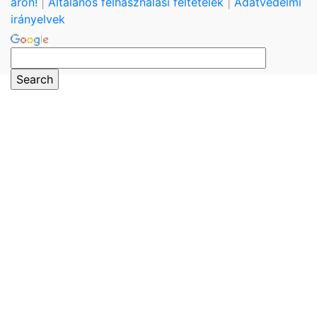
áron!
|
Általános felhasználási feltételek
|
Adatvédelmi
irányelvek