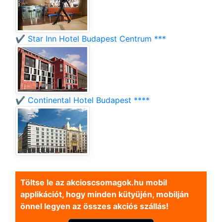
✔️ Star Inn Hotel Budapest Centrum ***
✔️ Continental Hotel Budapest ****
Töltse le az akcioscsomagok.hu mobil
applikációt, hogy minden kütyüjén, mobilján
önnel legyen az összes akciós szállás!