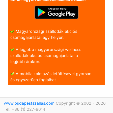
Magyarországi szállodák akciós
csomagajánlatai egy helyen.
A legjobb magyarországi wellness
szállodák akciós csomagajánlatai a
legjobb árakon.
A mobilalkalmazás letöltésével gyorsan
és egyszerũen foglalhat.
www.budapestszallas.com
Copyright © 2002 - 2026
Tel: +36 (1) 227-9614