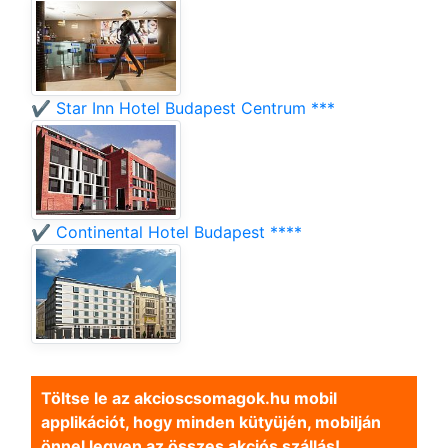
✔️ Star Inn Hotel Budapest Centrum ***
✔️ Continental Hotel Budapest ****
Töltse le az akcioscsomagok.hu mobil
applikációt, hogy minden kütyüjén, mobilján
önnel legyen az összes akciós szállás!