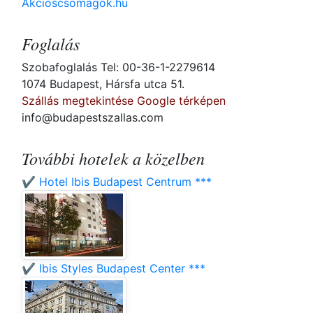
Akcioscsomagok.hu
Foglalás
Szobafoglalás Tel: 00-36-1-2279614
1074 Budapest, Hársfa utca 51.
Szállás megtekintése Google térképen
info@budapestszallas.com
További hotelek a közelben
✔️ Hotel Ibis Budapest Centrum ***
✔️ Ibis Styles Budapest Center ***