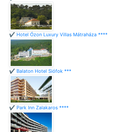
✔️ Hotel Ózon Luxury Villas Mátraháza ****
✔️ Balaton Hotel Siófok ***
✔️ Park Inn Zalakaros ****