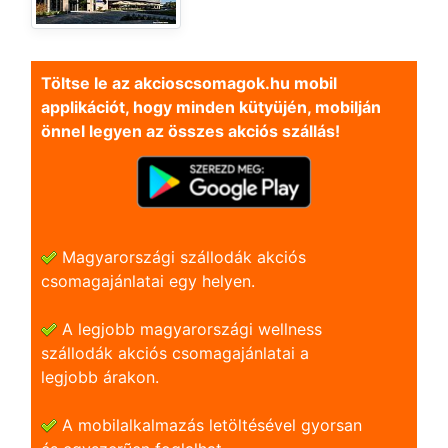
Töltse le az akcioscsomagok.hu mobil
applikációt, hogy minden kütyüjén, mobilján
önnel legyen az összes akciós szállás!
Magyarországi szállodák akciós
csomagajánlatai egy helyen.
A legjobb magyarországi wellness
szállodák akciós csomagajánlatai a
legjobb árakon.
A mobilalkalmazás letöltésével gyorsan