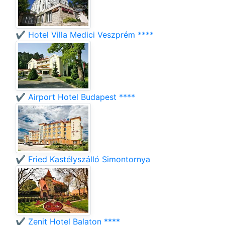
✔️ Hotel Villa Medici Veszprém ****
✔️ Airport Hotel Budapest ****
✔️ Fried Kastélyszálló Simontornya
✔️ Zenit Hotel Balaton ****