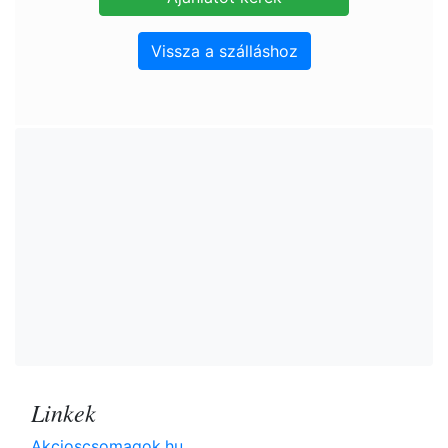
Vissza a szálláshoz
Linkek
Akcioscsomagok.hu