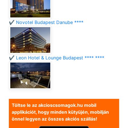
✔️ Novotel Budapest Danube ****
✔️ Leon Hotel & Lounge Budapest **** ****
Töltse le az akcioscsomagok.hu mobil
applikációt, hogy minden kütyüjén, mobilján
önnel legyen az összes akciós szállás!