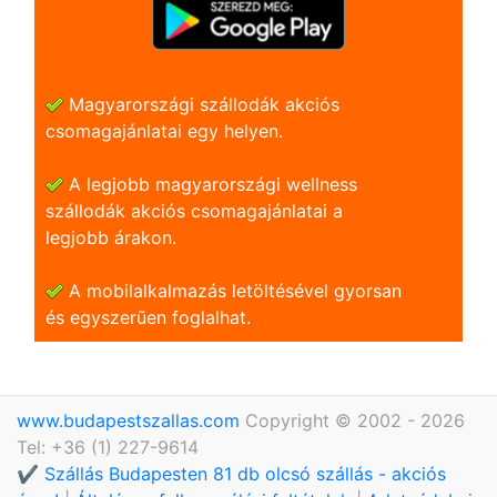
Magyarországi szállodák akciós
csomagajánlatai egy helyen.
A legjobb magyarországi wellness
szállodák akciós csomagajánlatai a
legjobb árakon.
A mobilalkalmazás letöltésével gyorsan
és egyszerũen foglalhat.
www.budapestszallas.com
Copyright © 2002 - 2026
Tel: +36 (1) 227-9614
✔️ Szállás Budapesten 81 db olcsó szállás - akciós