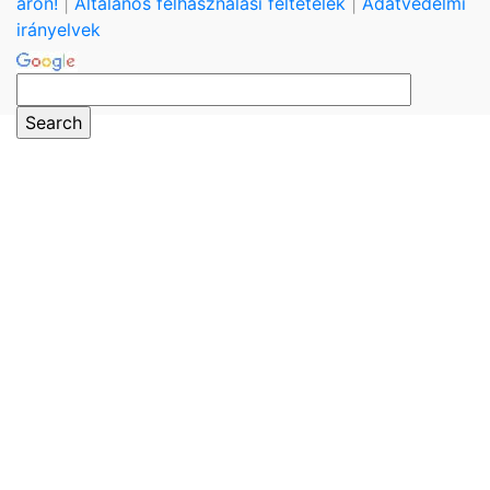
áron!
|
Általános felhasználási feltételek
|
Adatvédelmi
irányelvek