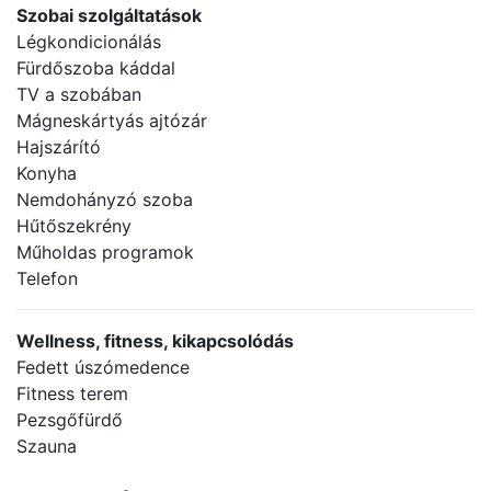
Szobai szolgáltatások
Légkondicionálás
Fürdőszoba káddal
TV a szobában
Mágneskártyás ajtózár
Hajszárító
Konyha
Nemdohányzó szoba
Hűtőszekrény
Műholdas programok
Telefon
Wellness, fitness, kikapcsolódás
Fedett úszómedence
Fitness terem
Pezsgőfürdő
Szauna