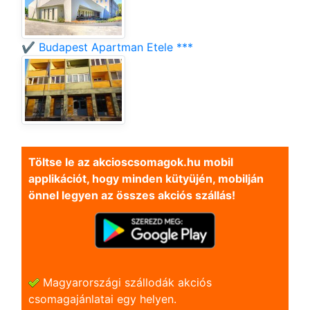
✔️ Budapest Apartman Etele ***
Töltse le az akcioscsomagok.hu mobil
applikációt, hogy minden kütyüjén, mobilján
önnel legyen az összes akciós szállás!
Magyarországi szállodák akciós
csomagajánlatai egy helyen.