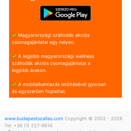
Magyarországi szállodák akciós
csomagajánlatai egy helyen.
A legjobb magyarországi wellness
szállodák akciós csomagajánlatai a
legjobb árakon.
A mobilalkalmazás letöltésével gyorsan
és egyszerũen foglalhat.
www.budapestszallas.com
Copyright © 2002 - 2026
Tel: +36 (1) 227-9614