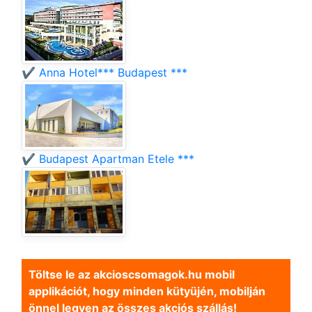
✔️ Anna Hotel*** Budapest ***
✔️ Budapest Apartman Etele ***
Töltse le az akcioscsomagok.hu mobil
applikációt, hogy minden kütyüjén, mobilján
önnel legyen az összes akciós szállás!