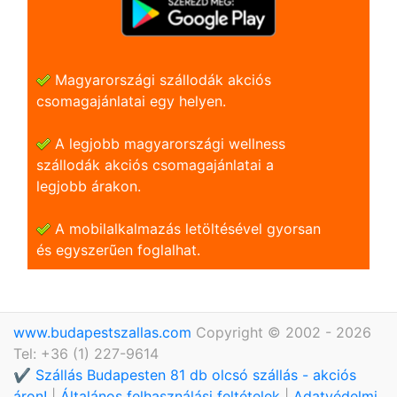
Magyarországi szállodák akciós
csomagajánlatai egy helyen.
A legjobb magyarországi wellness
szállodák akciós csomagajánlatai a
legjobb árakon.
A mobilalkalmazás letöltésével gyorsan
és egyszerũen foglalhat.
www.budapestszallas.com
Copyright © 2002 - 2026
Tel: +36 (1) 227-9614
✔️ Szállás Budapesten 81 db olcsó szállás - akciós
áron!
|
Általános felhasználási feltételek
|
Adatvédelmi