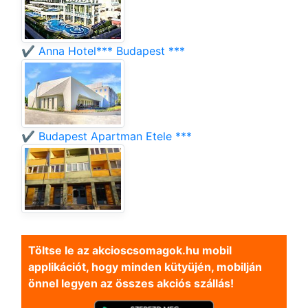
✔️ Anna Hotel*** Budapest ***
✔️ Budapest Apartman Etele ***
Töltse le az akcioscsomagok.hu mobil
applikációt, hogy minden kütyüjén, mobilján
önnel legyen az összes akciós szállás!