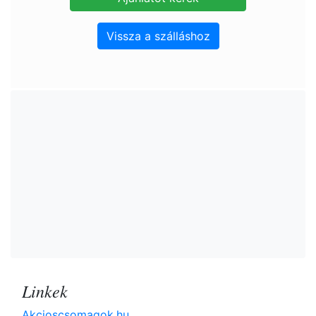
Vissza a szálláshoz
Linkek
Akcioscsomagok.hu